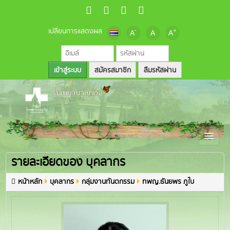
เปลี่ยนการแสดงผล
-
+
A
A
A
สมัครสมาชิก
ลืมรหัสผ่าน
รายละเอียดของ บุคลากร
หน้าหลัก
บุคลากร
กลุ่มงานทันตกรรม
ทพญ.ธันยพร ภูใบ