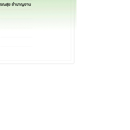
ารณสุข ชำนาญงาน