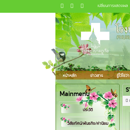
เปลี่ยนการแสดงผล
หน้าหลัก
ข่าวสาร
รู้ไว้ใช่ว่า
ร
Mainmenu
ประวัติ
วิสัยทัศน์/พันธกิจ/ค่านิยม