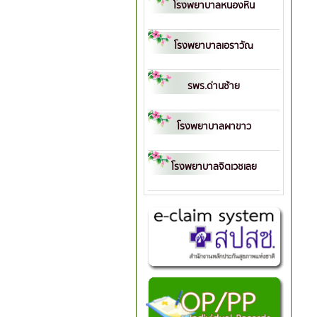
โรงพยาบาลหนองหิน
โรงพยาบาลเอราวัณ
รพร.ด่านซ้าย
โรงพยาบาลผาขาว
โรงพยาบาลจิตเวชเลย